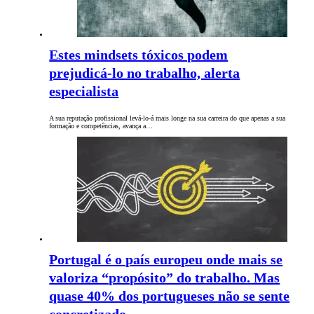
Estes mindsets tóxicos podem
prejudicá-lo no trabalho, alerta
especialista
A sua reputação profissional levá-lo-á mais longe na sua carreira do que apenas a sua
formação e competências, avança a…
Portugal é o país europeu onde mais se
valoriza “propósito” do trabalho. Mas
quase 40% dos portugueses não se sente