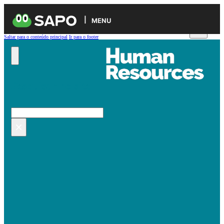
MENU
Saltar para o conteúdo principal
Ir para o footer
Pesquisar no site
Pesquisar
×