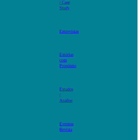
/ Case
Study
Entrevistas
Estórias
com
Propósito
Estudos
/
Análise
Eventos
Revista