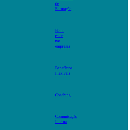
de
Formação
Bem-
estar
nas
empresas
Benefícios
Flexíveis
Coaching
Comunicação
Interna