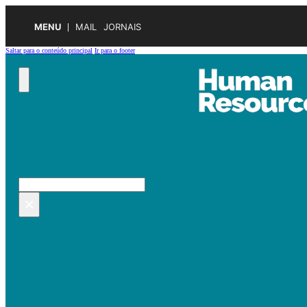
MENU
MAIL
JORNAIS
Saltar para o conteúdo principal
Ir para o footer
Pesquisar no site
Pesquisar
×