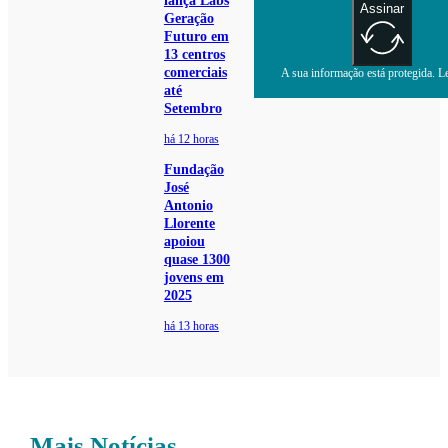
lança Labs
Assinar
Geração
Futuro em
13 centros
comerciais
A sua informação está protegida. Le
até
Setembro
há 12 horas
Fundação
José
Antonio
Llorente
apoiou
quase 1300
jovens em
2025
há 13 horas
Mais Notícias