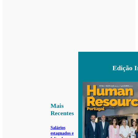
Edição 
Mais
Recentes
Salários
estagnados e