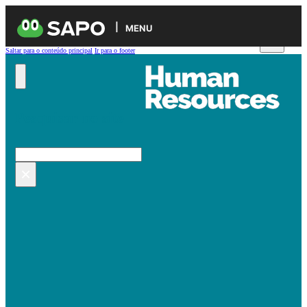
MENU
Saltar para o conteúdo principal
Ir para o footer
Pesquisar no site
Pesquisar
×