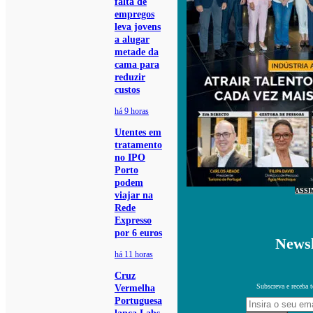
falta de
empregos
leva jovens
a alugar
metade da
cama para
reduzir
custos
há 9 horas
Utentes em
tratamento
no IPO
Porto
podem
ASSI
viajar na
Rede
Expresso
por 6 euros
Newsl
há 11 horas
Cruz
Subscreva e receba 
Vermelha
Portuguesa