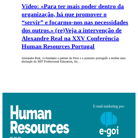
Vídeo: «Para ter mais poder dentro da
organização, há que promover o
“servir” e focarmo-nos nas necessidades
dos outros.» (re)Veja a intervenção de
Alexandre Real na XXV Conferência
Human Resources Portugal
Alexandre Real, co-fundador e partner da Sfori e o primeiro português a receber uma
distinção do MIT Professional Education, foi…
E-mail marketing por: