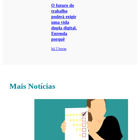
O futuro do
trabalho
poderá exigir
uma vida
dupla digital.
Entenda
porquê
há 2 horas
Mais Notícias