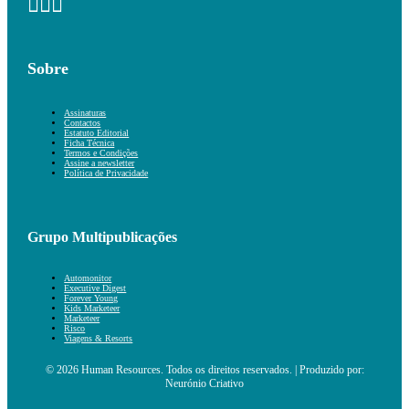
Sobre
Assinaturas
Contactos
Estatuto Editorial
Ficha Técnica
Termos e Condições
Assine a newsletter
Política de Privacidade
Grupo Multipublicações
Automonitor
Executive Digest
Forever Young
Kids Marketeer
Marketeer
Risco
Viagens & Resorts
© 2026 Human Resources. Todos os direitos reservados. | Produzido por:
Neurónio Criativo