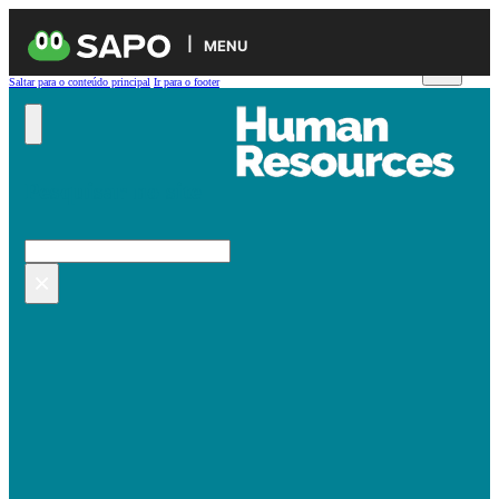
MENU
Saltar para o conteúdo principal
Ir para o footer
Pesquisar no site
Pesquisar
×