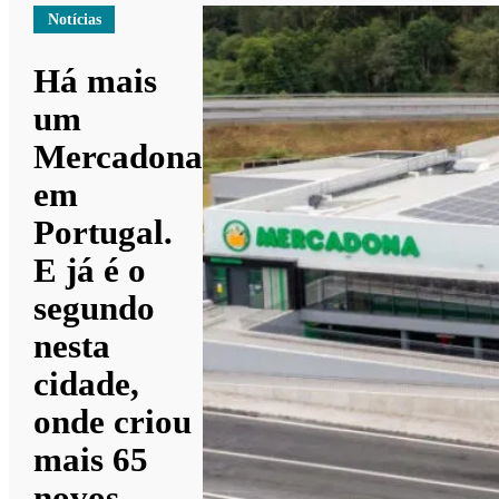
Notícias
Há mais
um
Mercadona
em
Portugal.
E já é o
segundo
nesta
cidade,
onde criou
mais 65
novos