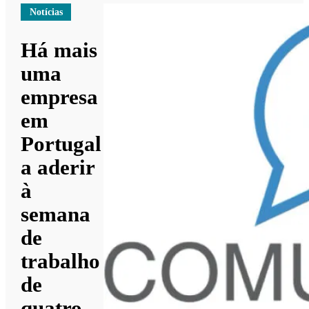
Notícias
Há mais
uma
empresa
em
Portugal
a aderir
à
semana
de
trabalho
de
quatro