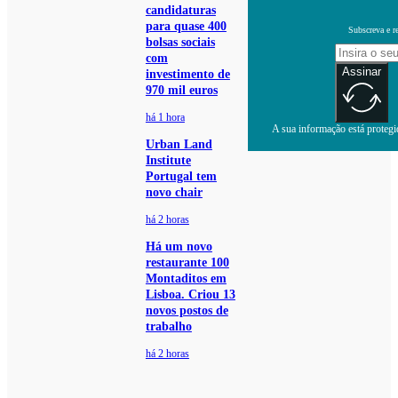
candidaturas
para quase 400
Subscreva e r
bolsas sociais
com
Assinar
investimento de
970 mil euros
há 1 hora
A sua informação está protegid
Urban Land
Institute
Portugal tem
novo chair
há 2 horas
Há um novo
restaurante 100
Montaditos em
Lisboa. Criou 13
novos postos de
trabalho
há 2 horas