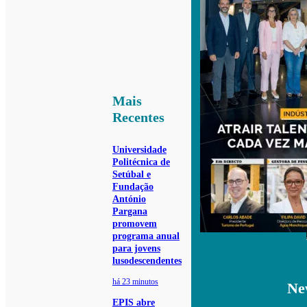
Mais
Recentes
Universidade
Politécnica de
Setúbal e
Fundação
António
Pargana
promovem
programa anual
para jovens
lusodescendentes
há 23 minutos
Ne
EPIS abre