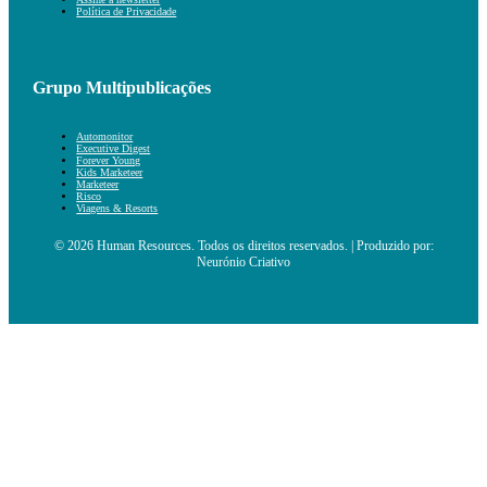
Política de Privacidade
Grupo Multipublicações
Automonitor
Executive Digest
Forever Young
Kids Marketeer
Marketeer
Risco
Viagens & Resorts
© 2026 Human Resources. Todos os direitos reservados. | Produzido por:
Neurónio Criativo