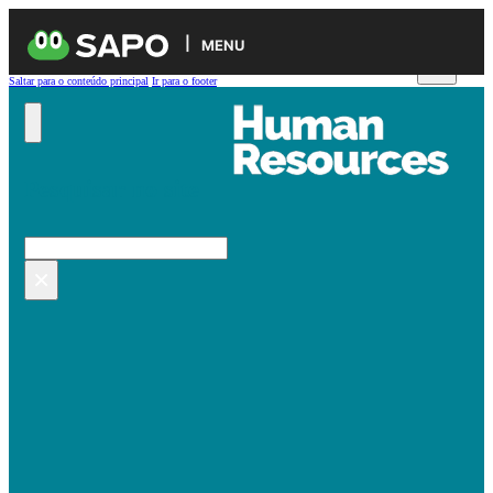
MENU
Saltar para o conteúdo principal
Ir para o footer
Pesquisar no site
Pesquisar
×