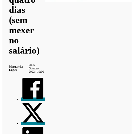
dias
(sem
mexer
no
salário)
20 de
Margarida
Outubro
Lopes
2022 | 10:00