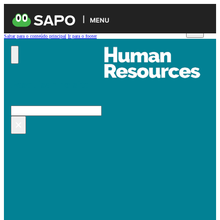
MENU
Saltar para o conteúdo principal
Ir para o footer
Pesquisar no site
Pesquisar
×