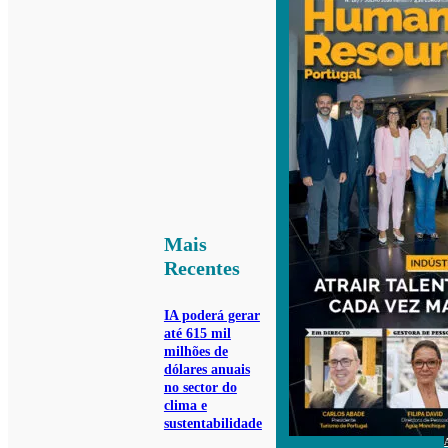
Mais
Recentes
IA poderá gerar
até 615 mil
milhões de
dólares anuais
no sector do
clima e
sustentabilidade