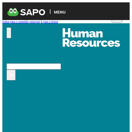
MENU
Saltar para o conteúdo principal
Ir para o footer
Pesquisar no site
Pesquisar
×