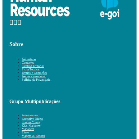
Sobre
Assinaturas
Contactos
Estatuto Editorial
Ficha Técnica
Termos e Condições
Assine a newsletter
Política de Privacidade
Grupo Multipublicações
Automonitor
Executive Digest
Forever Young
Kids Marketeer
Marketeer
Risco
Viagens & Resorts