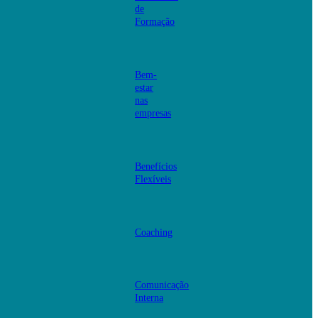
de
Formação
Bem-
estar
nas
empresas
Benefícios
Flexíveis
Coaching
Comunicação
Interna