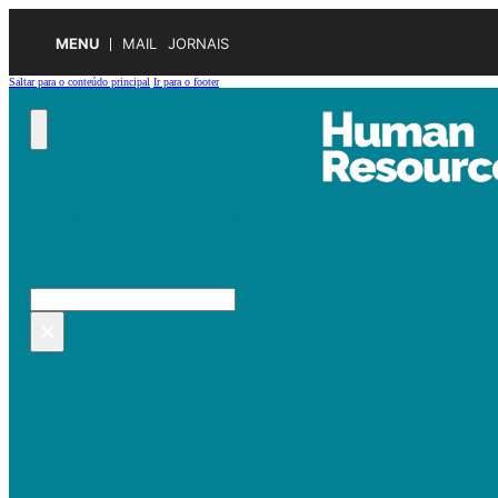
MENU
MAIL
JORNAIS
Saltar para o conteúdo principal
Ir para o footer
Pesquisar no site
Pesquisar
×