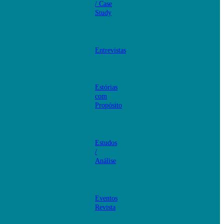
/ Case
Study
Entrevistas
Estórias
com
Propósito
Estudos
/
Análise
Eventos
Revista