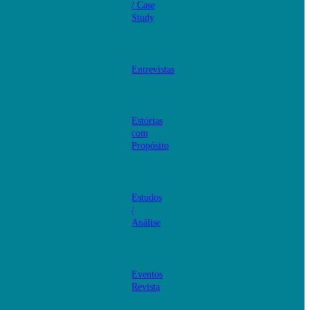
/ Case
Study
Entrevistas
Estórias
com
Propósito
Estudos
/
Análise
Eventos
Revista