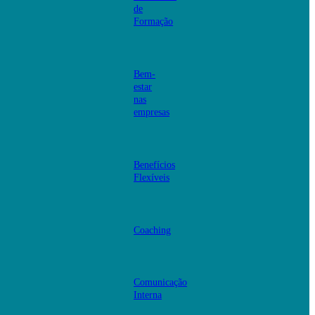
de
Formação
Bem-
estar
nas
empresas
Benefícios
Flexíveis
Coaching
Comunicação
Interna