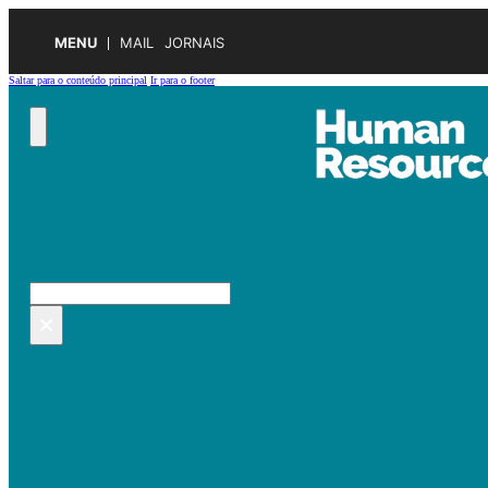
MENU
MAIL
JORNAIS
Saltar para o conteúdo principal
Ir para o footer
Pesquisar no site
Pesquisar
×