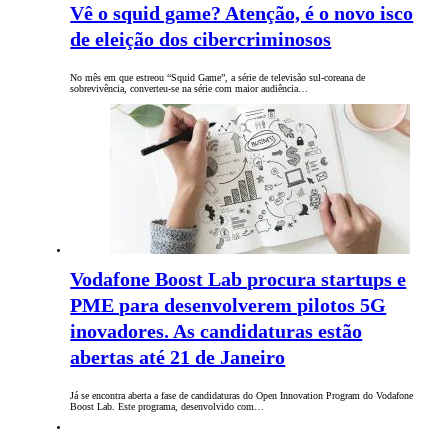
Vê o squid game? Atenção, é o novo isco
de eleição dos cibercriminosos
No mês em que estreou “Squid Game”, a série de televisão sul-coreana de
sobrevivência, converteu-se na série com maior audiência…
Vodafone Boost Lab procura startups e
PME para desenvolverem pilotos 5G
inovadores. As candidaturas estão
abertas até 21 de Janeiro
Já se encontra aberta a fase de candidaturas do Open Innovation Program do Vodafone
Boost Lab. Este programa, desenvolvido com…