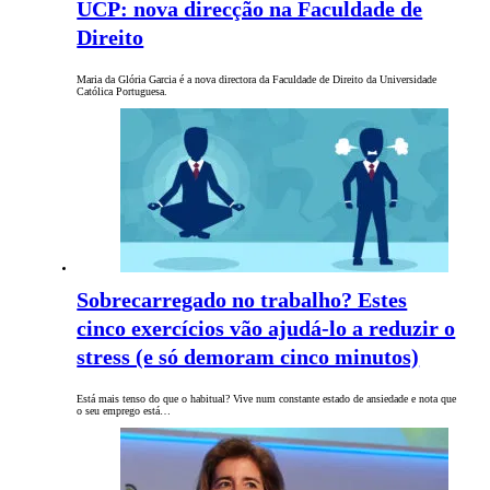
UCP: nova direcção na Faculdade de
Direito
Maria da Glória Garcia é a nova directora da Faculdade de Direito da Universidade
Católica Portuguesa.
Sobrecarregado no trabalho? Estes
cinco exercícios vão ajudá-lo a reduzir o
stress (e só demoram cinco minutos)
Está mais tenso do que o habitual? Vive num constante estado de ansiedade e nota que
o seu emprego está…