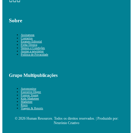
Sobre
Assinaturas
Contactos
Estatuto Editorial
Ficha Técnica
Termos e Condições
Assine a newsletter
Política de Privacidade
Grupo Multipublicações
Automonitor
Executive Digest
Forever Young
Kids Marketeer
Marketeer
Risco
Viagens & Resorts
© 2026 Human Resources. Todos os direitos reservados. | Produzido por:
Neurónio Criativo