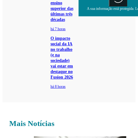
ensino
superior das
A sua informação está protegida. Le
últimas três
décadas
há 7 horas
O impacto
social da IA
no trabalho
(e na
sociedade)
vai estar em
destaque no
Fusion 2026
há 8 horas
Mais Notícias