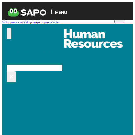
MENU
Saltar para o conteúdo principal
Ir para o footer
Pesquisar no site
Pesquisar
×