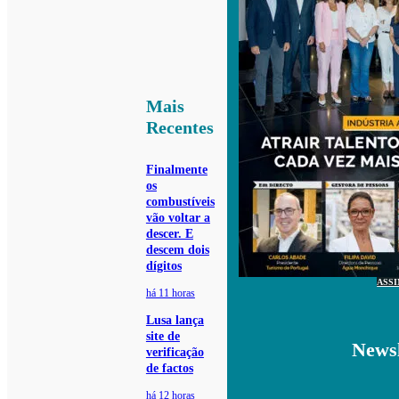
Mais
Recentes
Finalmente
os
combustíveis
vão voltar a
descer. E
descem dois
dígitos
ASS
há 11 horas
Lusa lança
site de
Newsl
verificação
de factos
há 12 horas