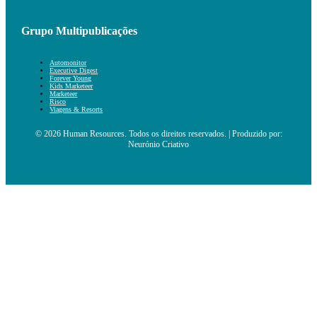
Grupo Multipublicações
Automonitor
Executive Digest
Forever Young
Kids Marketeer
Marketeer
Risco
Viagens & Resorts
© 2026 Human Resources. Todos os direitos reservados. | Produzido por:
Neurónio Criativo