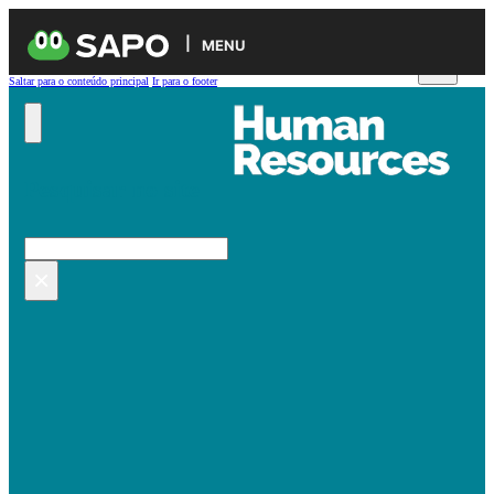
MENU
Saltar para o conteúdo principal
Ir para o footer
Pesquisar no site
Pesquisar
×