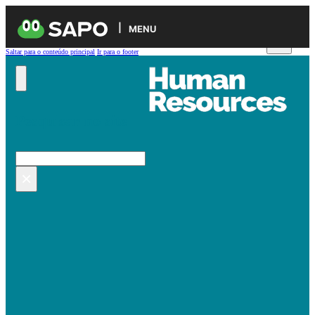
MENU
Saltar para o conteúdo principal
Ir para o footer
Pesquisar no site
Pesquisar
×