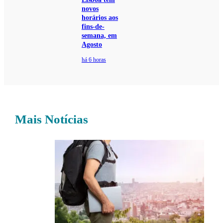
novos
horários aos
fins-de-
semana, em
Agosto
há 6 horas
Mais Notícias