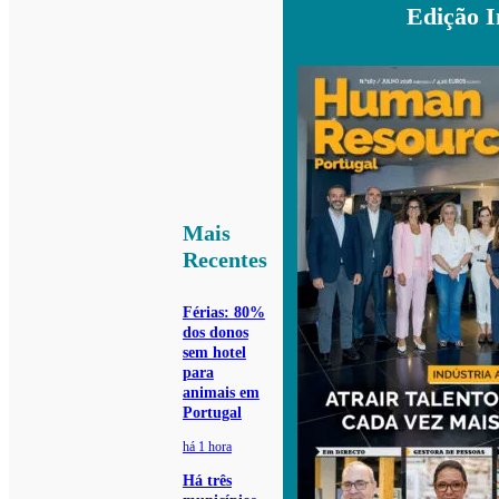
Edição 
Mais
Recentes
Férias: 80%
dos donos
sem hotel
para
animais em
Portugal
há 1 hora
Há três