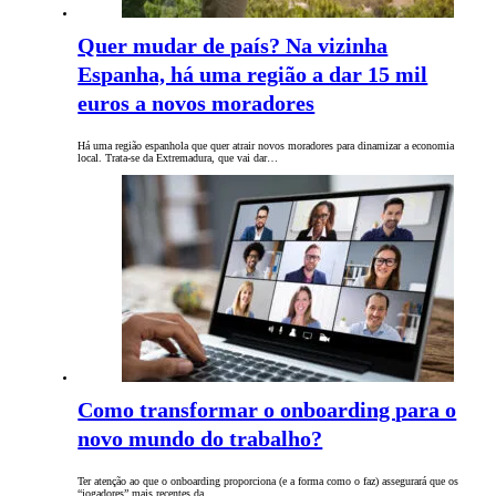
Quer mudar de país? Na vizinha
Espanha, há uma região a dar 15 mil
euros a novos moradores
Há uma região espanhola que quer atrair novos moradores para dinamizar a economia
local. Trata-se da Extremadura, que vai dar…
Como transformar o onboarding para o
novo mundo do trabalho?
Ter atenção ao que o onboarding proporciona (e a forma como o faz) assegurará que os
“jogadores” mais recentes da…