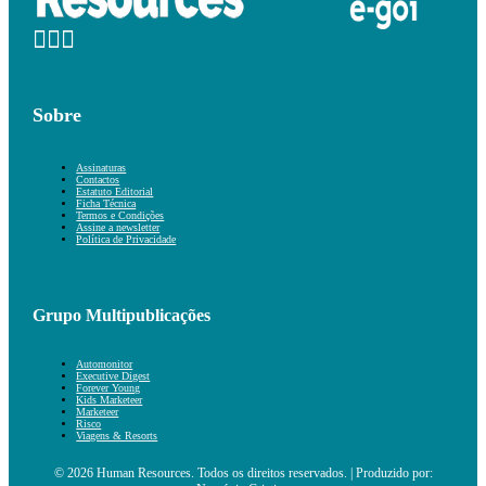
Sobre
Assinaturas
Contactos
Estatuto Editorial
Ficha Técnica
Termos e Condições
Assine a newsletter
Política de Privacidade
Grupo Multipublicações
Automonitor
Executive Digest
Forever Young
Kids Marketeer
Marketeer
Risco
Viagens & Resorts
© 2026 Human Resources. Todos os direitos reservados. | Produzido por: