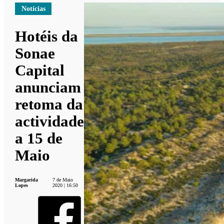
Notícias
Hotéis da
Sonae
Capital
anunciam
retoma da
actividade
a 15 de
Maio
Margarida
7 de Maio
Lopes
2020 | 16:50