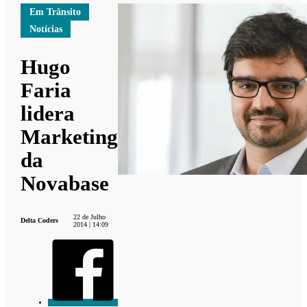
Em Trânsito
Notícias
Hugo
Faria
lidera
Marketing
da
Novabase
22 de Julho
Delta Coders
2014 | 14:09