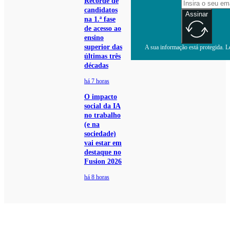
Recorde de
candidatos
Assinar
na 1.ª fase
de acesso ao
ensino
superior das
A sua informação está protegida. Le
últimas três
décadas
há 7 horas
O impacto
social da IA
no trabalho
(e na
sociedade)
vai estar em
destaque no
Fusion 2026
há 8 horas