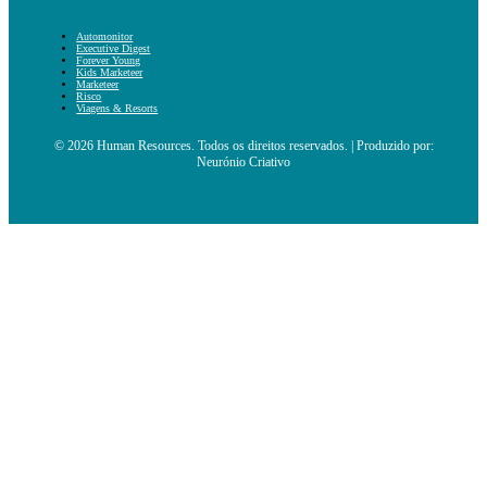
Automonitor
Executive Digest
Forever Young
Kids Marketeer
Marketeer
Risco
Viagens & Resorts
© 2026 Human Resources. Todos os direitos reservados. | Produzido por:
Neurónio Criativo