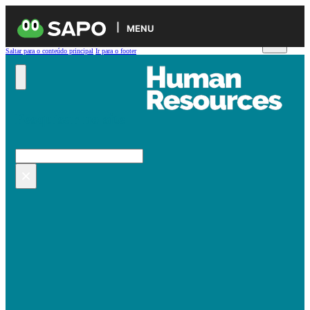
MENU
Saltar para o conteúdo principal
Ir para o footer
Pesquisar no site
Pesquisar
×