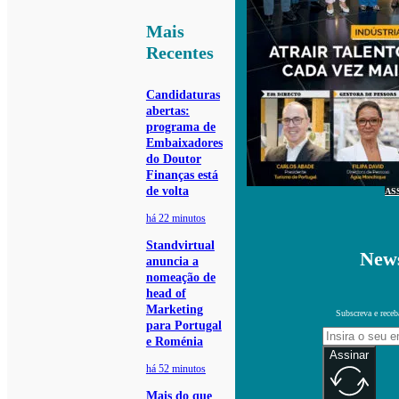
Mais
Recentes
Candidaturas
abertas:
programa de
Embaixadores
do Doutor
Finanças está
de volta
AS
há 22 minutos
Standvirtual
News
anuncia a
nomeação de
head of
Marketing
Subscreva e receb
para Portugal
e Roménia
Assinar
há 52 minutos
Mais do que