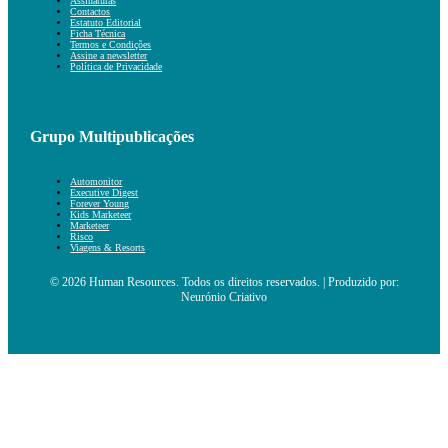
Assinaturas
Contactos
Estatuto Editorial
Ficha Técnica
Termos e Condições
Assine a newsletter
Política de Privacidade
Grupo Multipublicações
Automonitor
Executive Digest
Forever Young
Kids Marketeer
Marketeer
Risco
Viagens & Resorts
© 2026 Human Resources. Todos os direitos reservados. | Produzido por:
Neurónio Criativo