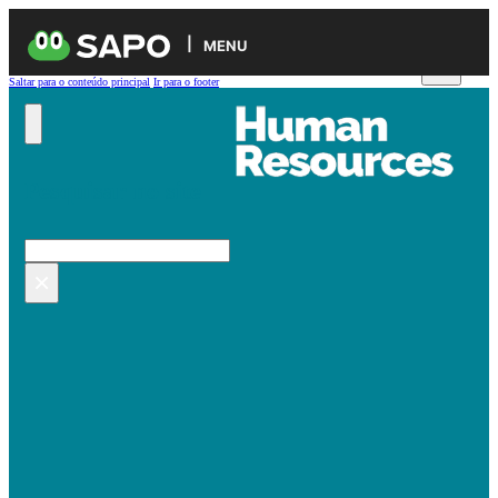
MENU
Saltar para o conteúdo principal
Ir para o footer
Pesquisar no site
Pesquisar
×