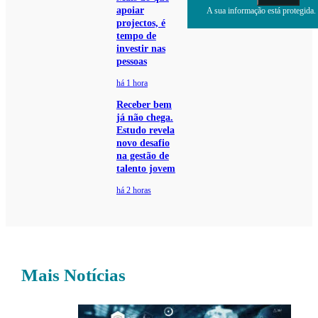
apoiar
A sua informação está protegida. 
projectos, é
tempo de
investir nas
pessoas
há 1 hora
Receber bem
já não chega.
Estudo revela
novo desafio
na gestão de
talento jovem
há 2 horas
Mais Notícias