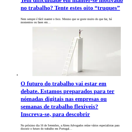
Tem dificuldade em manter-se motivado
no trabalho? Tente estes oito “truques”
Nem sempre é fácil manter o foco. Mesmo que se goste muito do que faz, há
momentos ou fases em…
O futuro do trabalho vai estar em
debate. Estamos preparados para ter
nómadas digitais nas empresas ou
semanas de trabalho flexíveis?
Inscreva-se, para descobrir
No próximo dia 16 de Setembro, a Abreu Advogados reúne vários especialistas para
discutir o futuro do trabalho em Portugal…