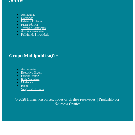
Assinaturas
Contactos
Estatuto Editorial
Ficha Técnica
Termos e Condições
Assine a newsletter
Política de Privacidade
Grupo Multipublicações
Automonitor
Executive Digest
Forever Young
Kids Marketeer
Marketeer
Risco
Viagens & Resorts
© 2026 Human Resources. Todos os direitos reservados. | Produzido por:
Neurónio Criativo