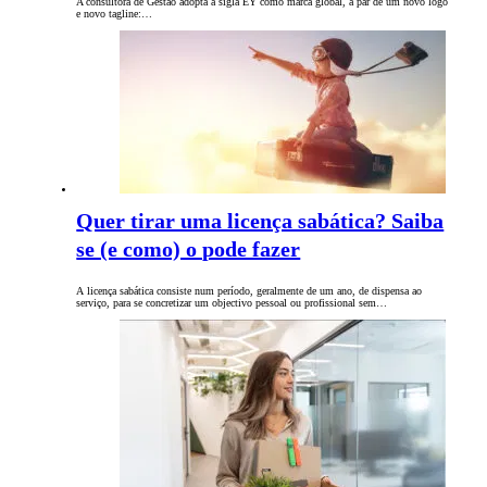
A consultora de Gestão adopta a sigla EY como marca global, a par de um novo logo
e novo tagline:…
Quer tirar uma licença sabática? Saiba
se (e como) o pode fazer
A licença sabática consiste num período, geralmente de um ano, de dispensa ao
serviço, para se concretizar um objectivo pessoal ou profissional sem…