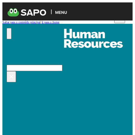
MENU
Saltar para o conteúdo principal
Ir para o footer
Pesquisar no site
Pesquisar
×