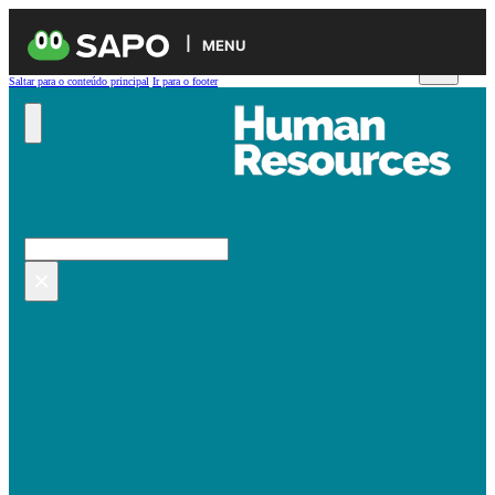
MENU
Saltar para o conteúdo principal
Ir para o footer
Pesquisar no site
Pesquisar
×