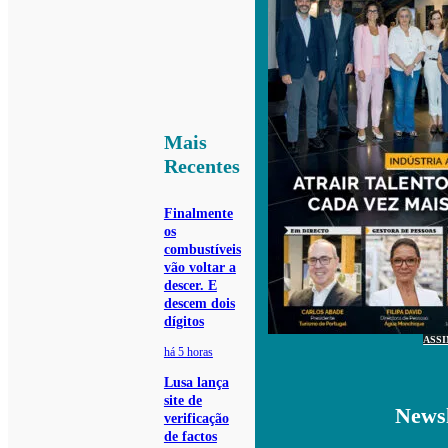
Mais
Recentes
Finalmente
os
combustíveis
vão voltar a
descer. E
descem dois
dígitos
ASS
há 5 horas
Lusa lança
site de
Newsl
verificação
de factos