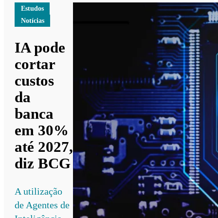
Estudos
Notícias
IA pode
cortar
custos
da
banca
em 30%
até 2027,
diz BCG
A utilização
de Agentes de