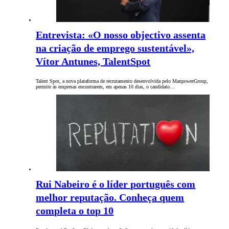
Entrevista: «O nosso objectivo assenta
na criação de emprego sustentável»,
Vítor Antunes, TalentSpot
Talent Spot, a nova plataforma de recrutamento desenvolvida pelo ManpowerGroup,
permite às empresas encontrarem, em apenas 10 dias, o candidato…
Rui Nabeiro é o líder português com
melhor reputação. Conheça quem
completa o top 10