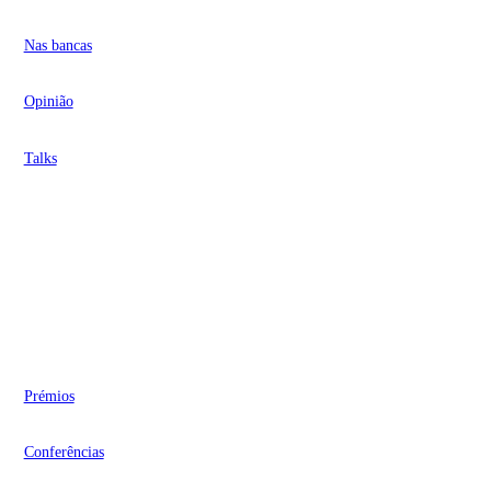
Nas bancas
Opinião
Talks
Videocasts
Eventos
Prémios
Conferências