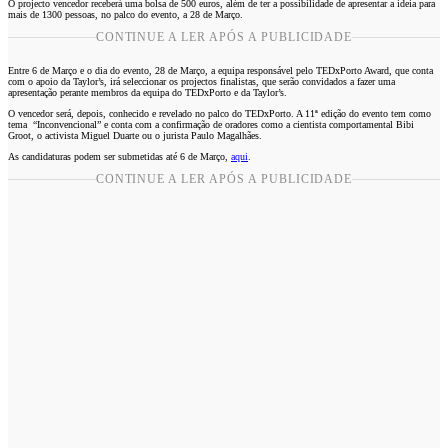
O projecto vencedor receberá uma bolsa de 500 euros, além de ter a possibilidade de apresentar a ideia para
mais de 1300 pessoas, no palco do evento, a 28 de Março.
CONTINUE A LER APÓS A PUBLICIDADE
Entre 6 de Março e o dia do evento, 28 de Março, a equipa responsável pelo TEDxPorto Award, que conta
com o apoio da Taylor’s, irá seleccionar os projectos finalistas, que serão convidados a fazer uma
apresentação perante membros da equipa do TEDxPorto e da Taylor’s.
O vencedor será, depois, conhecido e revelado no palco do TEDxPorto. A 11ª edição do evento tem como
tema “Inconvencional” e conta com a confirmação de oradores como a cientista comportamental Bibi
Groot, o activista Miguel Duarte ou o jurista Paulo Magalhães.
As candidaturas podem ser submetidas até 6 de Março,
aqui
.
CONTINUE A LER APÓS A PUBLICIDADE