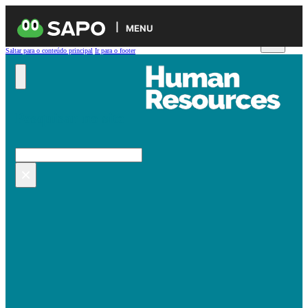
MENU
Saltar para o conteúdo principal
Ir para o footer
Pesquisar no site
Pesquisar
×