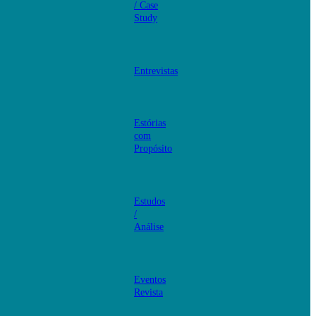
/ Case
Study
Entrevistas
Estórias
com
Propósito
Estudos
/
Análise
Eventos
Revista