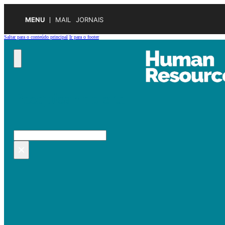
MENU
MAIL
JORNAIS
Saltar para o conteúdo principal
Ir para o footer
Pesquisar no site
Pesquisar
×