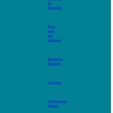
de
Formação
Bem-
estar
nas
empresas
Benefícios
Flexíveis
Coaching
Comunicação
Interna