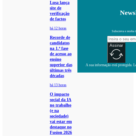
Lusa lança
site de
Newsl
verificação
de factos
há 12 horas
Subscreva e receba 
Recorde de
candidatos
Assinar
na 1.ª fase
de acesso ao
ensino
superior das
A sua informação está protegida. Le
últimas três
décadas
há 13 horas
O impacto
social da IA
no trabalho
(e na
sociedade)
vai estar em
destaque no
Fusion 2026