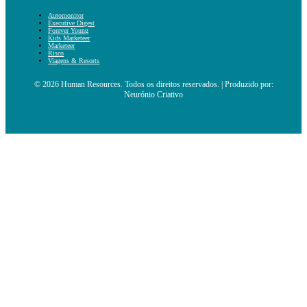
Automonitor
Executive Digest
Forever Young
Kids Marketeer
Marketeer
Risco
Viagens & Resorts
© 2026 Human Resources. Todos os direitos reservados. | Produzido por:
Neurónio Criativo