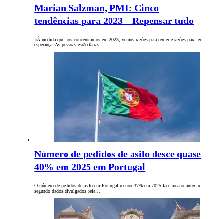
Marian Salzman, PMI: Cinco
tendências para 2023 – Repensar tudo
«À medida que nos concentramos em 2023, vemos razões para temer e razões para ter
esperança. As pessoas estão fartas…
Número de pedidos de asilo desce quase
40% em 2025 em Portugal
O número de pedidos de asilo em Portugal recuou 37% em 2025 face ao ano anterior,
segundo dados divulgados pela…