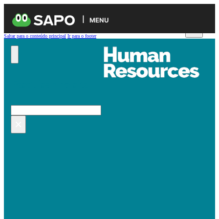
MENU
Saltar para o conteúdo principal
Ir para o footer
Pesquisar no site
Pesquisar
×