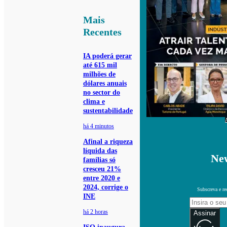
Mais
Recentes
IA poderá gerar
até 615 mil
milhões de
dólares anuais
no sector do
clima e
sustentabilidade
há 4 minutos
Afinal a riqueza
líquida das
New
famílias só
cresceu 21%
entre 2020 e
2024, corrige o
Subscreva e re
INE
há 2 horas
Assinar