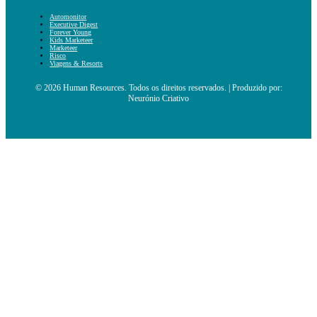
Automonitor
Executive Digest
Forever Young
Kids Marketeer
Marketeer
Risco
Viagens & Resorts
© 2026 Human Resources. Todos os direitos reservados. | Produzido por:
Neurónio Criativo