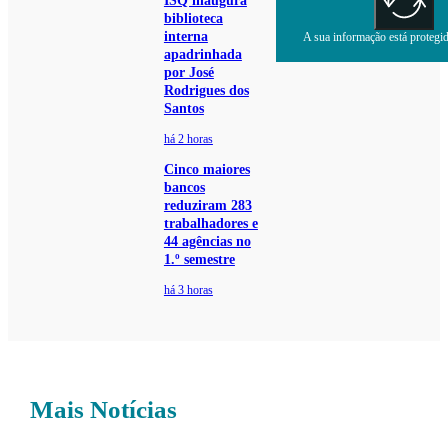
ISQ inaugura
biblioteca
interna
A sua informação está protegida
apadrinhada
por José
Rodrigues dos
Santos
há 2 horas
Cinco maiores
bancos
reduziram 283
trabalhadores e
44 agências no
1.º semestre
há 3 horas
Mais Notícias