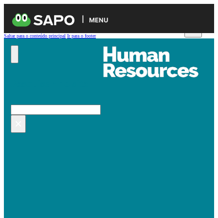
MENU
Saltar para o conteúdo principal
Ir para o footer
Pesquisar no site
Pesquisar
×