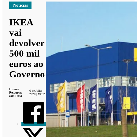
Notícias
IKEA
vai
devolver
500 mil
euros ao
Governo
Human
6 de Julho
Resources
2020 | 19:52
com Lusa