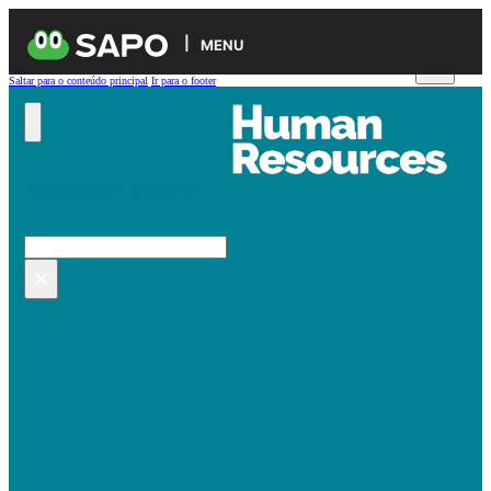
MENU
Saltar para o conteúdo principal
Ir para o footer
Pesquisar no site
Pesquisar
×