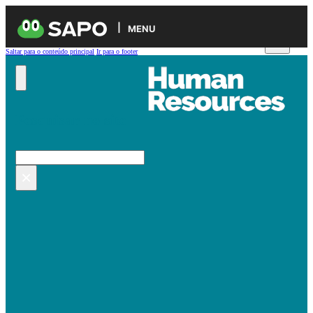
MENU
Saltar para o conteúdo principal
Ir para o footer
Pesquisar no site
Pesquisar
×