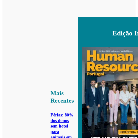
Edição 
Mais
Recentes
Férias: 80%
dos donos
sem hotel
para
animais em