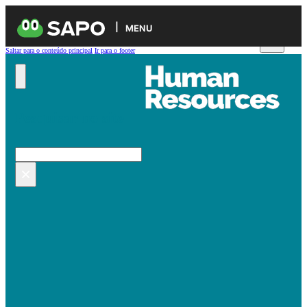
MENU
Saltar para o conteúdo principal
Ir para o footer
Pesquisar no site
Pesquisar
×