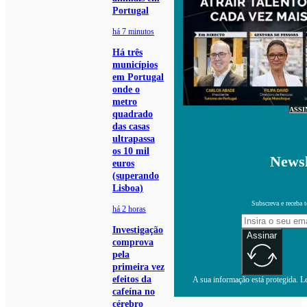
Portugal
há 7 minutos
Há três
municípios
em Portugal
onde o
metro
ASSI
quadrado
das casas
ultrapassa
os 10 mil
Newsl
euros
(superando
Lisboa)
Subscreva e receba 
há 2 horas
Investigação
Assinar
comprova
pela
primeira vez
efeitos da
A sua informação está protegida. Le
cafeína no
cérebro