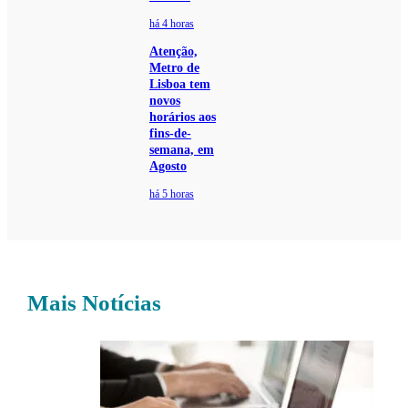
há 4 horas
Atenção,
Metro de
Lisboa tem
novos
horários aos
fins-de-
semana, em
Agosto
há 5 horas
Mais Notícias