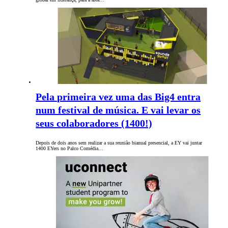
Pela primeira vez uma das Big4 entra
num festival de música. E vai levar os
seus colaboradores (1400!)
Depois de dois anos sem realizar a sua reunião bianual presencial, a EY vai juntar
1400 EYers no Palco Comédia…