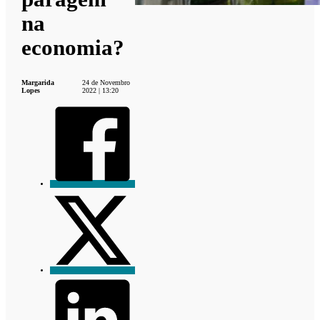
na
economia?
Margarida
24 de Novembro
Lopes
2022 | 13:20