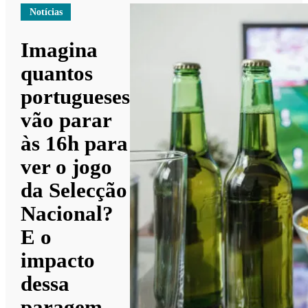
Notícias
Imagina
quantos
portugueses
vão parar
às 16h para
ver o jogo
da Selecção
Nacional?
E o
impacto
dessa
paragem