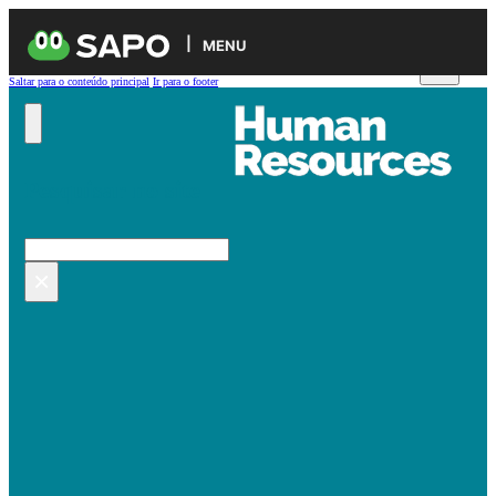
MENU
Saltar para o conteúdo principal
Ir para o footer
Pesquisar no site
Pesquisar
×