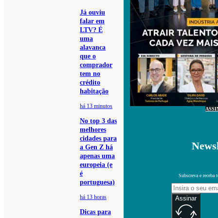
Já ouviu
falar em
LTV? É
uma
alavanca
que o
comprador
tem no
crédito
habitação
há 13 minutos
ASSI
No top 3 das
melhores
cidades para
Newsl
a Gen Z há
apenas uma
europeia (e
é
Subscreva e receba 
portuguesa)
há 13 horas
Assinar
Dicas para