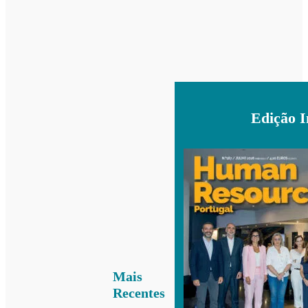
Edição 
Mais
Recentes