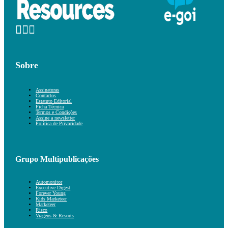
Sobre
Assinaturas
Contactos
Estatuto Editorial
Ficha Técnica
Termos e Condições
Assine a newsletter
Política de Privacidade
Grupo Multipublicações
Automonitor
Executive Digest
Forever Young
Kids Marketeer
Marketeer
Risco
Viagens & Resorts