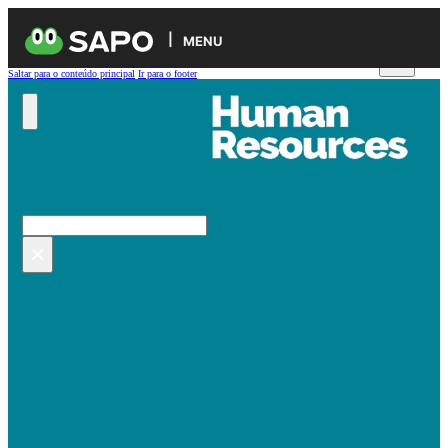
MENU
Saltar para o conteúdo principal
Ir para o footer
Pesquisar no site
Pesquisar
×