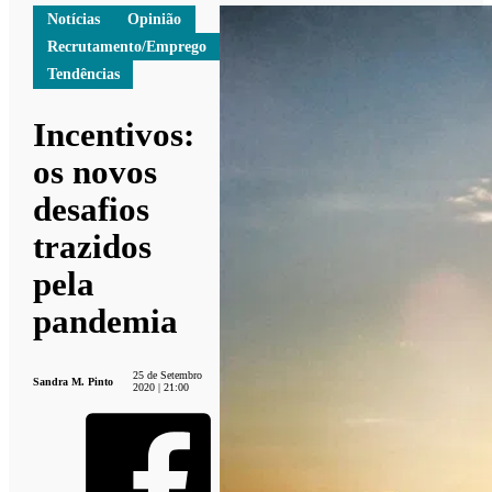
Notícias
Opinião
Recrutamento/Emprego
Tendências
Incentivos:
os novos
desafios
trazidos
pela
pandemia
25 de Setembro
Sandra M. Pinto
2020 | 21:00