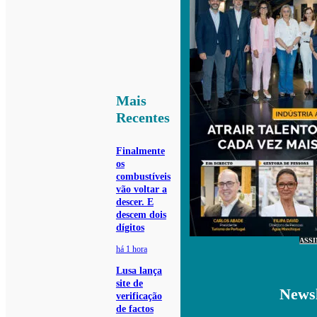
Mais
Recentes
Finalmente
os
combustíveis
vão voltar a
descer. E
descem dois
dígitos
ASS
há 1 hora
Lusa lança
site de
Newsl
verificação
de factos