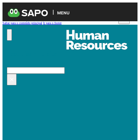
MENU
Saltar para o conteúdo principal
Ir para o footer
Pesquisar no site
Pesquisar
×