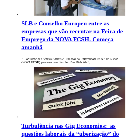
SLB e Conselho Europeu entre as
empresas que vão recrutar na Feira de
Emprego da NOVA FCSH. Começa
amanhã
A Faculdade de Ciências Sociais e Humanas da Universidade NOVA de Lisboa
(NOVA FCSH) promove, nos dias 14, 15 e 16 de Abril,…
Turbulência nas Gig Economies: as
questões laborais da “uberização” do