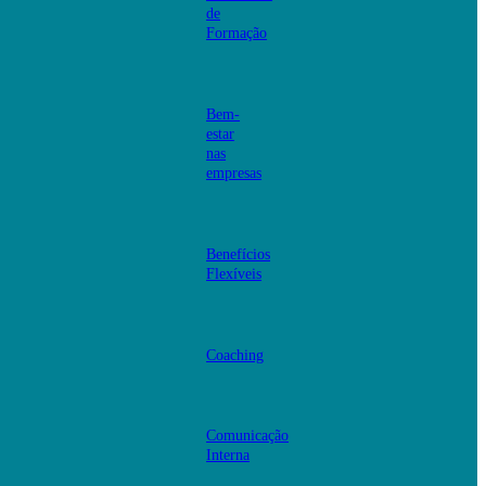
de
Formação
Bem-
estar
nas
empresas
Benefícios
Flexíveis
Coaching
Comunicação
Interna