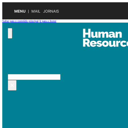
MENU
MAIL
JORNAIS
Saltar para o conteúdo principal
Ir para o footer
Pesquisar no site
Pesquisar
×