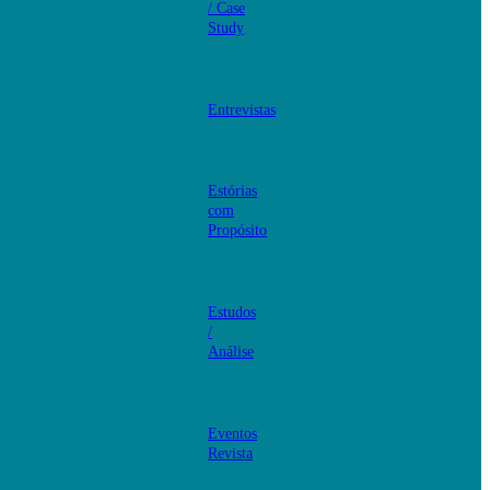
/ Case
Study
Entrevistas
Estórias
com
Propósito
Estudos
/
Análise
Eventos
Revista