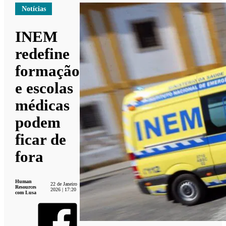
Notícias
INEM
redefine
formação
e escolas
médicas
podem
ficar de
fora
Human
22 de Janeiro
Resources
2026 | 17:20
com Lusa