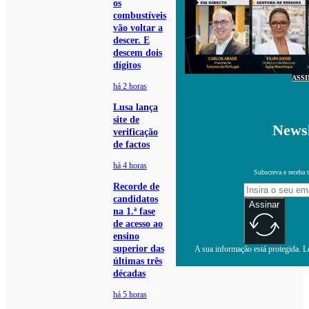
os
combustíveis
vão voltar a
descer. E
descem dois
dígitos
ASS
há 2 horas
Lusa lança
site de
Newsl
verificação
de factos
há 4 horas
Subscreva e receba 
Recorde de
candidatos
Assinar
na 1.ª fase
de acesso ao
ensino
superior das
A sua informação está protegida. Le
últimas três
décadas
há 5 horas