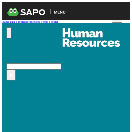
MENU
Saltar para o conteúdo principal
Ir para o footer
Pesquisar no site
Pesquisar
×