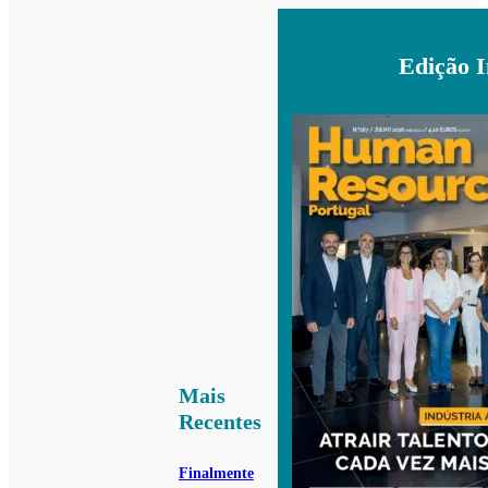
Edição 
Mais
Recentes
Finalmente