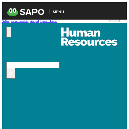
MENU
Saltar para o conteúdo principal
Ir para o footer
Pesquisar no site
Pesquisar
×