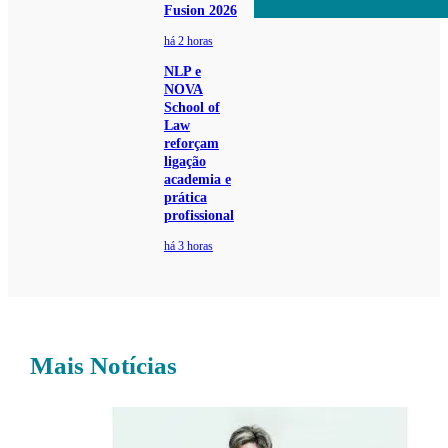
Fusion 2026
há 2 horas
NLP e
NOVA
School of
Law
reforçam
ligação
academia e
prática
profissional
há 3 horas
Mais Notícias