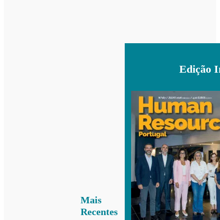
Edição 
Mais
Recentes