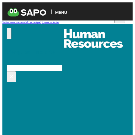
MENU
Saltar para o conteúdo principal
Ir para o footer
Pesquisar no site
Pesquisar
×