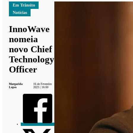
Em Trânsito
Notícias
InnoWave
nomeia
novo Chief
Technology
Officer
Margarida
16 de Fevereiro
Lopes
2023 | 16:00