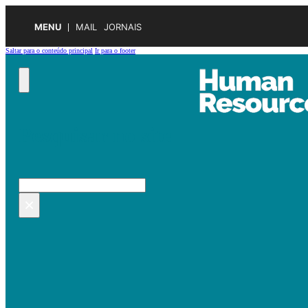
MENU
MAIL
JORNAIS
Saltar para o conteúdo principal
Ir para o footer
Pesquisar no site
Pesquisar
×