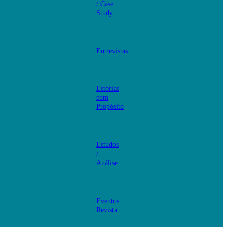
/ Case
Study
Entrevistas
Estórias
com
Propósito
Estudos
/
Análise
Eventos
Revista