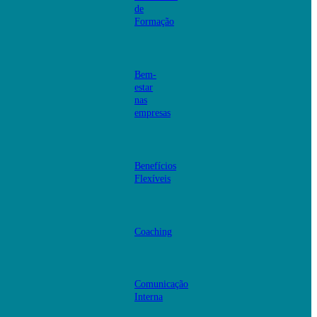
de
Formação
Bem-
estar
nas
empresas
Benefícios
Flexíveis
Coaching
Comunicação
Interna