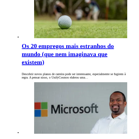
Os 20 empregos mais estranhos do
mundo (que nem imaginava que
existem)
Descobrir novos planos de carreira pode ser interessante, especialmente se fugirem à
regra. A pensar nisso, o UnifyCosmos elabrou uma…