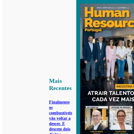
Mais
Recentes
Finalmente
os
combustíveis
vão voltar a
descer. E
descem dois