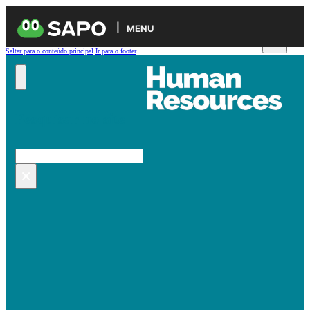
MENU
Saltar para o conteúdo principal
Ir para o footer
Pesquisar no site
Pesquisar
×