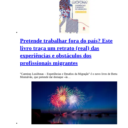
Pretende trabalhar fora do país? Este
livro traça um retrato (real) das
experiências e obstáculos dos
profissionais migrantes
"Carreiras Lusófonas ‒ Experiências e Desafios da Migração" é o novo livro de Berta
Montalvão, que pretende dar destaque «às…