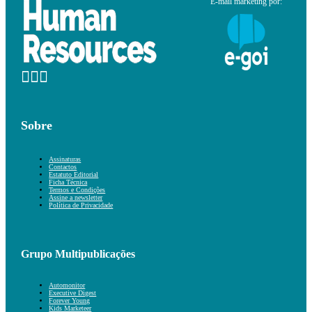
E-mail marketing por:
Sobre
Assinaturas
Contactos
Estatuto Editorial
Ficha Técnica
Termos e Condições
Assine a newsletter
Política de Privacidade
Grupo Multipublicações
Automonitor
Executive Digest
Forever Young
Kids Marketeer