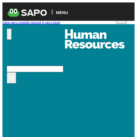
MENU
Saltar para o conteúdo principal
Ir para o footer
Pesquisar no site
Pesquisar
×