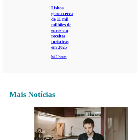
Lisboa
gerou cerca
de 11 mil
milhões de
euros em
receitas
turísticas
em 2025
há 2 horas
Mais Notícias