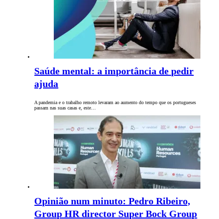
Saúde mental: a importância de pedir
ajuda
A pandemia e o trabalho remoto levaram ao aumento do tempo que os portugueses
passam nas suas casas e, este…
Opinião num minuto: Pedro Ribeiro,
Group HR director Super Bock Group