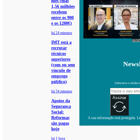
mês (mas
1,56 milhões
recebem
entre os 900
e os 1200€)
há 24 minutos
ASSI
IMT está a
recrutar
técnicos
superiores
Newsl
(com ou sem
vínculo de
emprego
público)
Subscreva e receba 
há 54 minutos
Assinar
Apoios da
Segurança
Social:
Reformas
A sua informação está protegida. Le
são pagas
hoje
há 1 hora