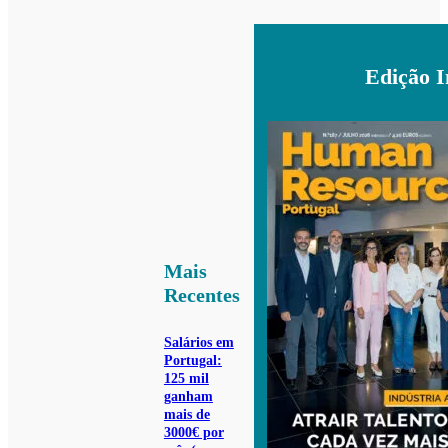
Edição 
Mais
Recentes
Salários em
Portugal:
125 mil
ganham
mais de
3000€ por