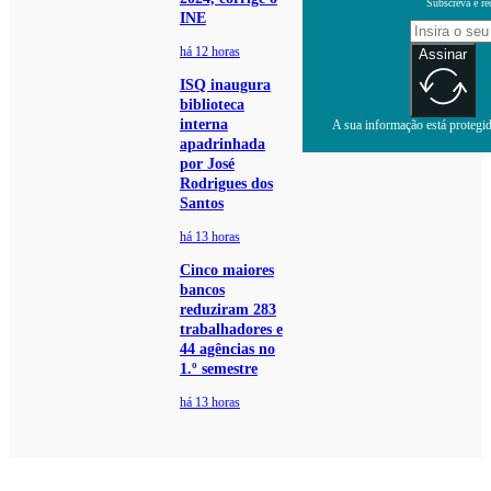
Subscreva e re
INE
há 12 horas
Assinar
ISQ inaugura
biblioteca
interna
A sua informação está protegida
apadrinhada
por José
Rodrigues dos
Santos
há 13 horas
Cinco maiores
bancos
reduziram 283
trabalhadores e
44 agências no
1.º semestre
há 13 horas