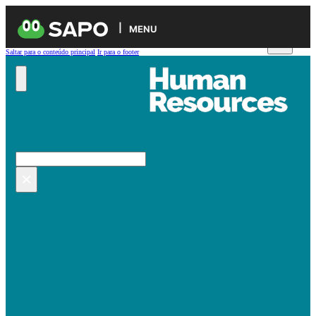
MENU
Saltar para o conteúdo principal
Ir para o footer
Pesquisar no site
Pesquisar
×