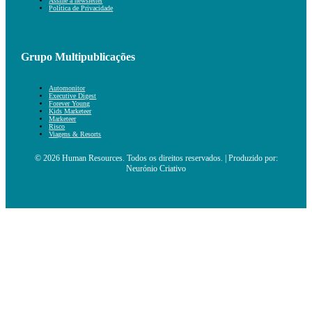
Assine a newsletter
Política de Privacidade
Grupo Multipublicações
Automonitor
Executive Digest
Forever Young
Kids Marketeer
Marketeer
Risco
Viagens & Resorts
© 2026 Human Resources. Todos os direitos reservados. | Produzido por:
Neurónio Criativo