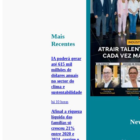
Mais
Recentes
IA poderá gerar
até 615 mil
milhões de
dólares anuais
no sector do
clima e
sustentabilidade
há 10 horas
Afinal a riqueza
líquida das
New
famílias só
cresceu 21%
entre 2020 e
2024, corrige o