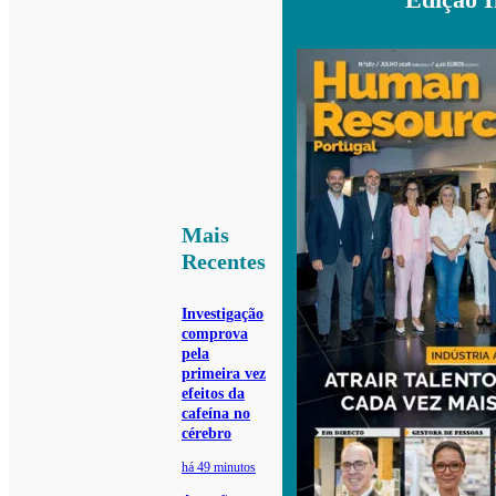
Mais
Recentes
Investigação
comprova
pela
primeira vez
efeitos da
cafeína no
cérebro
há 49 minutos