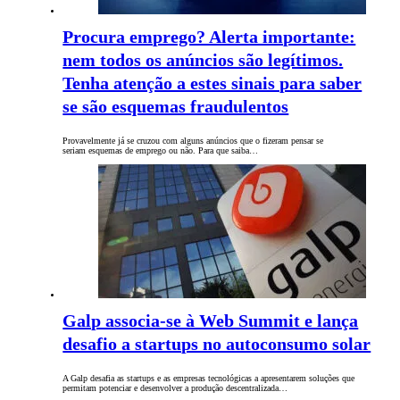
Procura emprego? Alerta importante:
nem todos os anúncios são legítimos.
Tenha atenção a estes sinais para saber
se são esquemas fraudulentos
Provavelmente já se cruzou com alguns anúncios que o fizeram pensar se
seriam esquemas de emprego ou não. Para que saiba…
Galp associa-se à Web Summit e lança
desafio a startups no autoconsumo solar
A Galp desafia as startups e as empresas tecnológicas a apresentarem soluções que
permitam potenciar e desenvolver a produção descentralizada…