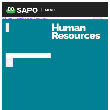
MENU
Saltar para o conteúdo principal
Ir para o footer
Pesquisar no site
Pesquisar
×