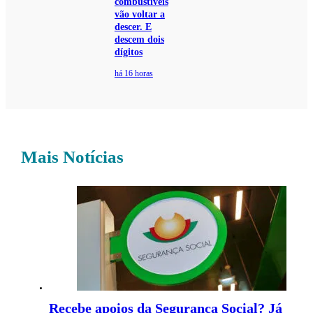
combustíveis
vão voltar a
descer. E
descem dois
dígitos
há 16 horas
Mais Notícias
Recebe apoios da Segurança Social? Já