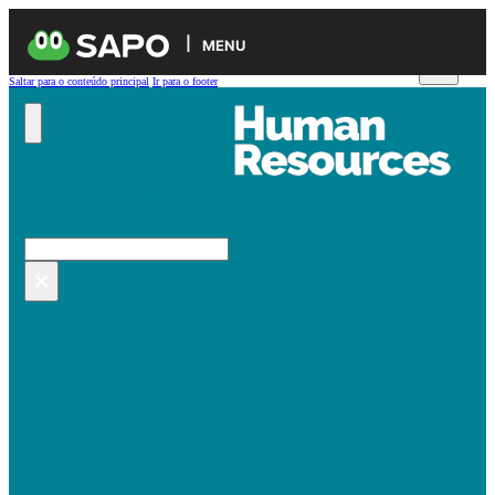
MENU
Saltar para o conteúdo principal
Ir para o footer
Pesquisar no site
Pesquisar
×