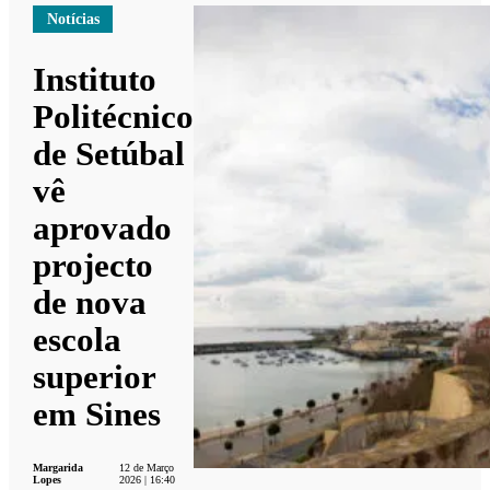
Notícias
Instituto
Politécnico
de Setúbal
vê
aprovado
projecto
de nova
escola
superior
em Sines
Margarida
12 de Março
Lopes
2026 | 16:40