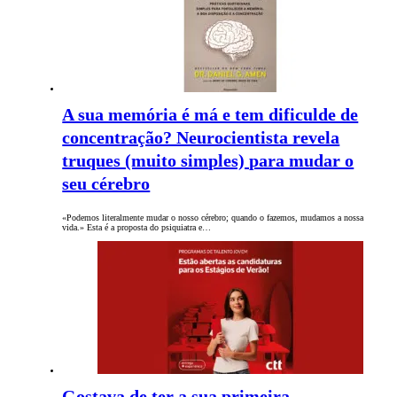
A sua memória é má e tem dificulde de
concentração? Neurocientista revela
truques (muito simples) para mudar o
seu cérebro
«Podemos literalmente mudar o nosso cérebro; quando o fazemos, mudamos a nossa
vida.» Esta é a proposta do psiquiatra e…
Gostava de ter a sua primeira