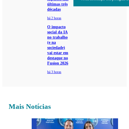
últimas três
décadas
há 2 horas
O impacto
social da IA
no trabalho
(e na
sociedade)
vai estar em
destaque no
Fusion 2026
há 3 horas
Mais Notícias