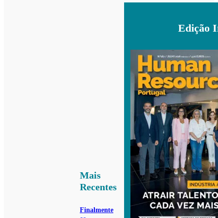
Edição 
Mais
Recentes
Finalmente