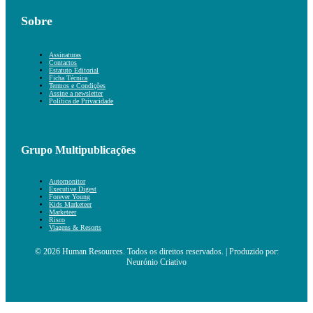
Sobre
Assinaturas
Contactos
Estatuto Editorial
Ficha Técnica
Termos e Condições
Assine a newsletter
Política de Privacidade
Grupo Multipublicações
Automonitor
Executive Digest
Forever Young
Kids Marketeer
Marketeer
Risco
Viagens & Resorts
© 2026 Human Resources. Todos os direitos reservados. | Produzido por:
Neurónio Criativo