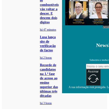
os
combustíveis
vão voltar a
descer. E
descem dois
dígitos
ASS
há 47 minutos
Lusa lança
site de
Newsl
verificação
de factos
há 2 horas
Subscreva e receba 
Recorde de
candidatos
Assinar
na 1.ª fase
de acesso ao
ensino
superior das
A sua informação está protegida. Le
últimas três
décadas
há 3 horas