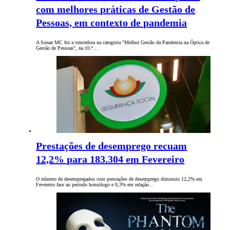
com melhores práticas de Gestão de
Pessoas, em contexto de pandemia
A Sonae MC foi a vencedora na categoria "Melhor Gestão da Pandemia na Óptica de
Gestão de Pessoas", na 10.ª…
Prestações de desemprego recuam
12,2% para 183.304 em Fevereiro
O número de desempregados com prestações de desemprego diminuiu 12,2% em
Fevereiro face ao período homólogo e 0,3% em relação…