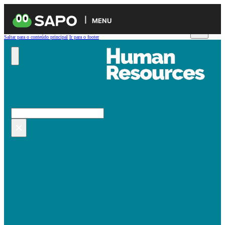
MENU
Saltar para o conteúdo principal
Ir para o footer
Pesquisar no site
Pesquisar
×