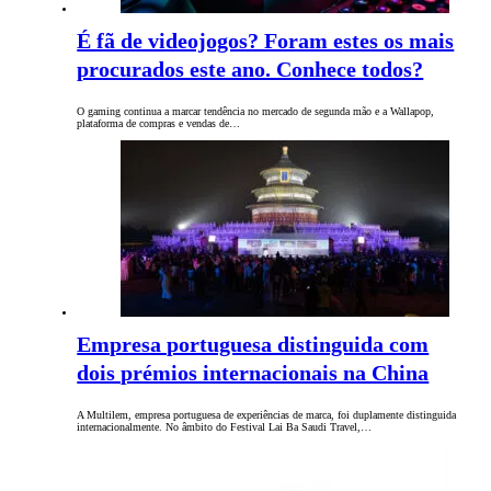
É fã de videojogos? Foram estes os mais
procurados este ano. Conhece todos?
O gaming continua a marcar tendência no mercado de segunda mão e a Wallapop,
plataforma de compras e vendas de…
Empresa portuguesa distinguida com
dois prémios internacionais na China
A Multilem, empresa portuguesa de experiências de marca, foi duplamente distinguida
internacionalmente. No âmbito do Festival Lai Ba Saudi Travel,…