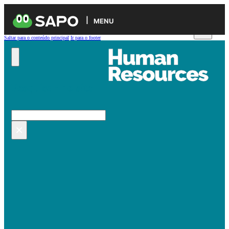
MENU
Saltar para o conteúdo principal
Ir para o footer
Pesquisar no site
Pesquisar
×