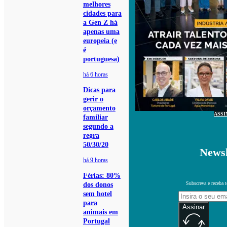
melhores
cidades para
a Gen Z há
apenas uma
europeia (e
é
portuguesa)
há 6 horas
Dicas para
gerir o
orçamento
ASSI
familiar
segundo a
regra
50/30/20
Newsl
há 9 horas
Férias: 80%
Subscreva e receba 
dos donos
sem hotel
para
Assinar
animais em
Portugal