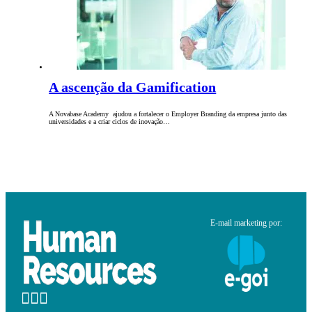
A ascenção da Gamification
A Novabase Academy ajudou a fortalecer o Employer Branding da empresa junto das
universidades e a criar ciclos de inovação…
E-mail marketing por: