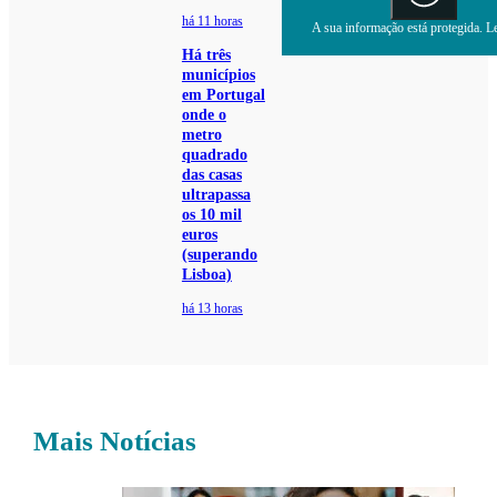
há 11 horas
A sua informação está protegida. Le
Há três
municípios
em Portugal
onde o
metro
quadrado
das casas
ultrapassa
os 10 mil
euros
(superando
Lisboa)
há 13 horas
Mais Notícias