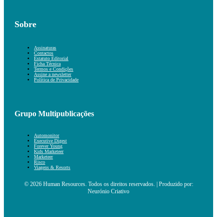
Sobre
Assinaturas
Contactos
Estatuto Editorial
Ficha Técnica
Termos e Condições
Assine a newsletter
Política de Privacidade
Grupo Multipublicações
Automonitor
Executive Digest
Forever Young
Kids Marketeer
Marketeer
Risco
Viagens & Resorts
© 2026 Human Resources. Todos os direitos reservados. | Produzido por:
Neurónio Criativo