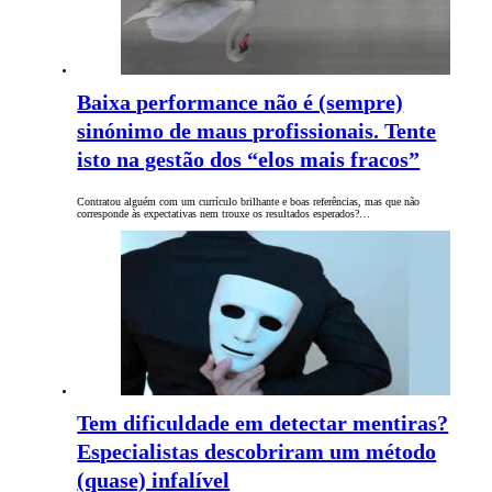
Baixa performance não é (sempre)
sinónimo de maus profissionais. Tente
isto na gestão dos “elos mais fracos”
Contratou alguém com um currículo brilhante e boas referências, mas que não
corresponde às expectativas nem trouxe os resultados esperados?…
Tem dificuldade em detectar mentiras?
Especialistas descobriram um método
(quase) infalível