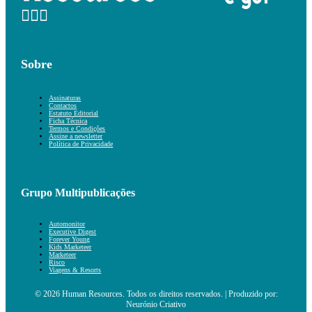
Sobre
Assinaturas
Contactos
Estatuto Editorial
Ficha Técnica
Termos e Condições
Assine a newsletter
Política de Privacidade
Grupo Multipublicações
Automonitor
Executive Digest
Forever Young
Kids Marketeer
Marketeer
Risco
Viagens & Resorts
© 2026 Human Resources. Todos os direitos reservados. | Produzido por:
Neurónio Criativo