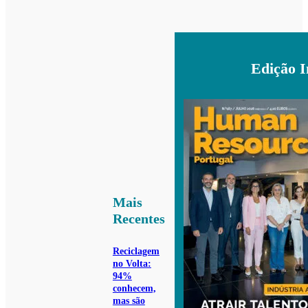
Edição 
Mais
Recentes
Reciclagem
no Volta:
94%
conhecem,
mas são