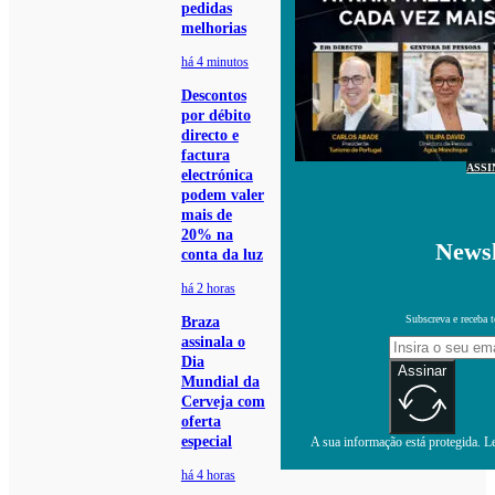
pedidas
melhorias
há 4 minutos
Descontos
por débito
directo e
factura
ASSI
electrónica
podem valer
mais de
20% na
Newsl
conta da luz
há 2 horas
Subscreva e receba 
Braza
assinala o
Dia
Assinar
Mundial da
Cerveja com
oferta
especial
A sua informação está protegida. Le
há 4 horas