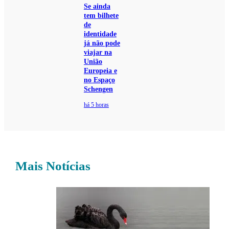
Se ainda
tem bilhete
de
identidade
já não pode
viajar na
União
Europeia e
no Espaço
Schengen
há 5 horas
Mais Notícias