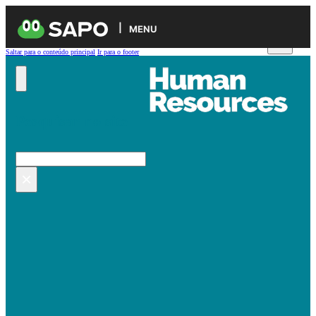
MENU
Saltar para o conteúdo principal
Ir para o footer
Pesquisar no site
Pesquisar
×