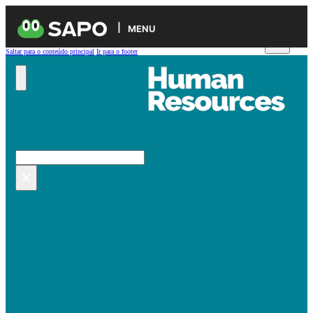
MENU
Saltar para o conteúdo principal
Ir para o footer
Pesquisar no site
Pesquisar
×