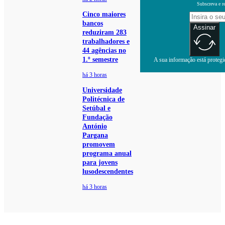
Subscreva e r
Cinco maiores
bancos
Assinar
reduziram 283
trabalhadores e
44 agências no
1.º semestre
A sua informação está protegid
há 3 horas
Universidade
Politécnica de
Setúbal e
Fundação
António
Pargana
promovem
programa anual
para jovens
lusodescendentes
há 3 horas