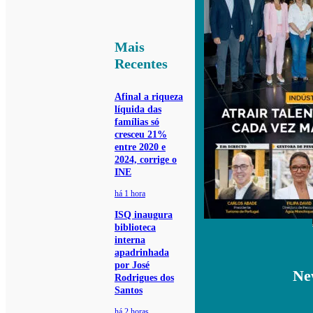
Mais
Recentes
Afinal a riqueza
líquida das
famílias só
cresceu 21%
entre 2020 e
2024, corrige o
INE
há 1 hora
ISQ inaugura
biblioteca
interna
apadrinhada
por José
Ne
Rodrigues dos
Santos
há 2 horas