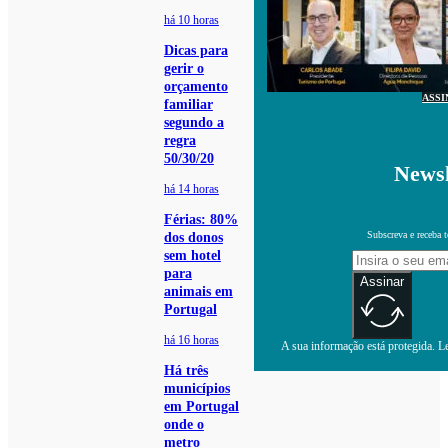
há 10 horas
Dicas para
gerir o
orçamento
ASSI
familiar
segundo a
regra
50/30/20
Newsl
há 14 horas
Férias: 80%
Subscreva e receba 
dos donos
sem hotel
para
Assinar
animais em
Portugal
há 16 horas
A sua informação está protegida. Le
Há três
municípios
em Portugal
onde o
metro