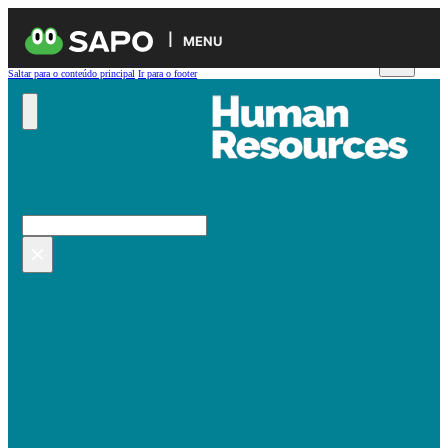
MENU
Saltar para o conteúdo principal
Ir para o footer
Pesquisar no site
Pesquisar
×