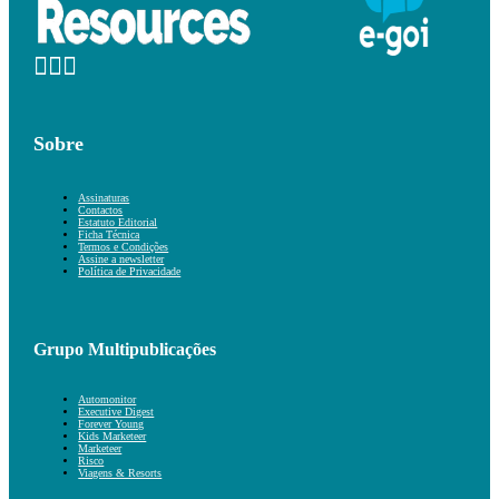
Sobre
Assinaturas
Contactos
Estatuto Editorial
Ficha Técnica
Termos e Condições
Assine a newsletter
Política de Privacidade
Grupo Multipublicações
Automonitor
Executive Digest
Forever Young
Kids Marketeer
Marketeer
Risco
Viagens & Resorts