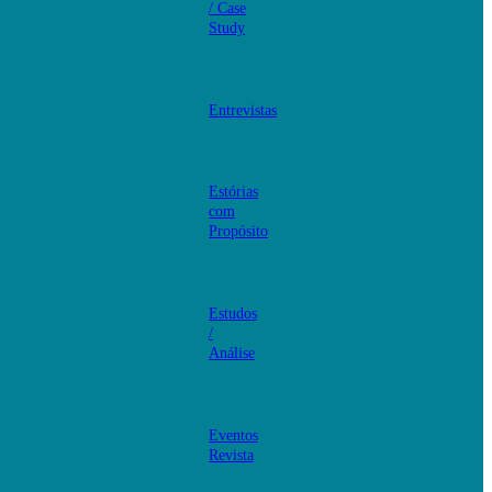
/ Case
Study
Entrevistas
Estórias
com
Propósito
Estudos
/
Análise
Eventos
Revista