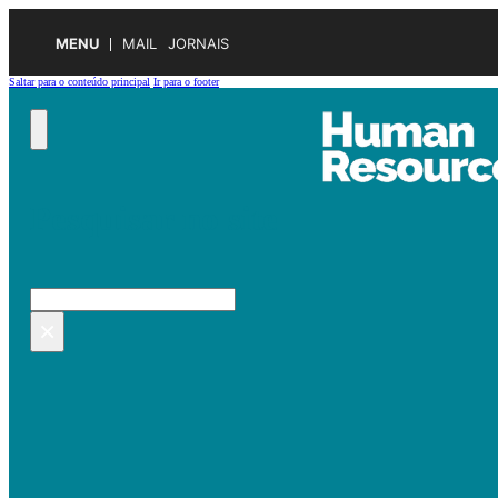
MENU
MAIL
JORNAIS
Saltar para o conteúdo principal
Ir para o footer
Pesquisar no site
Pesquisar
×