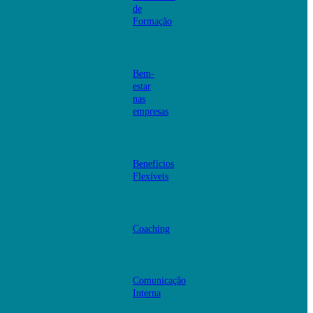
de
Formação
Bem-
estar
nas
empresas
Benefícios
Flexíveis
Coaching
Comunicação
Interna