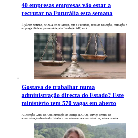
40 empresas empresas vão estar a
recrutar na Futurália esta semana
É já esta semana, de 26 a 29 de Março, que a Futurália, feira de educação, formação e
empregabilidade, promovida pela Fundação AIP, está…
Gostava de trabalhar numa
administração directa do Estado? Este
ministério tem 570 vagas em aberto
A Direcção-Geral da Administração da Justiça (DGAJ), serviço central da
administração directa do Estado, com autonomia administrativa, está a recrutar…