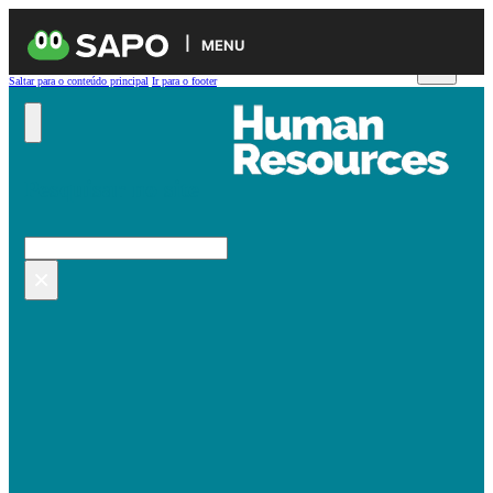
MENU
Saltar para o conteúdo principal
Ir para o footer
Pesquisar no site
Pesquisar
×