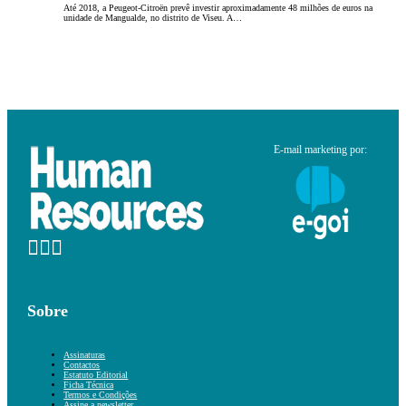
Até 2018, a Peugeot-Citroën prevê investir aproximadamente 48 milhões de euros na
unidade de Mangualde, no distrito de Viseu. A…
E-mail marketing por:
Sobre
Assinaturas
Contactos
Estatuto Editorial
Ficha Técnica
Termos e Condições
Assine a newsletter