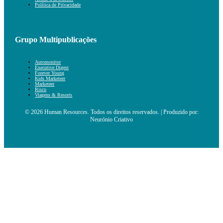
Política de Privacidade
Grupo Multipublicações
Automonitor
Executive Digest
Forever Young
Kids Marketeer
Marketeer
Risco
Viagens & Resorts
© 2026 Human Resources. Todos os direitos reservados. | Produzido por:
Neurónio Criativo