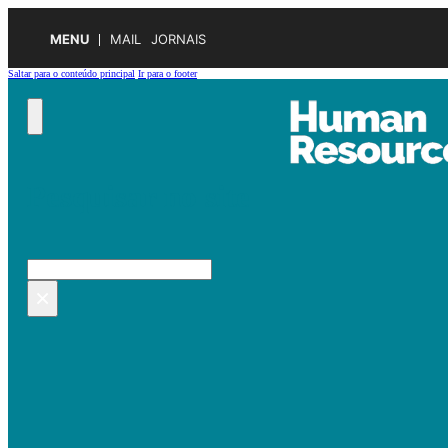
MENU
MAIL
JORNAIS
Saltar para o conteúdo principal
Ir para o footer
Pesquisar no site
Pesquisar
×