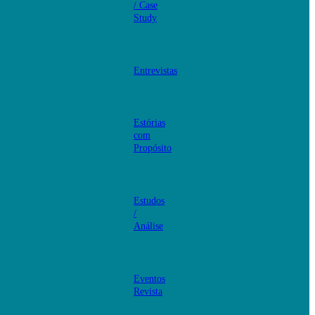
/ Case
Study
Entrevistas
Estórias
com
Propósito
Estudos
/
Análise
Eventos
Revista