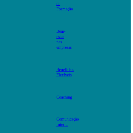
de
Formação
Bem-
estar
nas
empresas
Benefícios
Flexíveis
Coaching
Comunicação
Interna