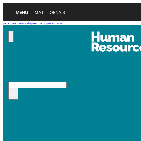
MENU
MAIL
JORNAIS
Saltar para o conteúdo principal
Ir para o footer
Pesquisar no site
Pesquisar
×