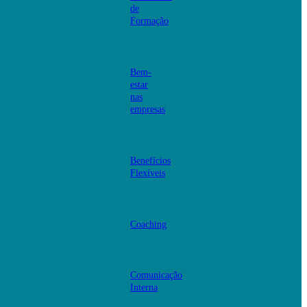
de
Formação
Bem-
estar
nas
empresas
Benefícios
Flexíveis
Coaching
Comunicação
Interna