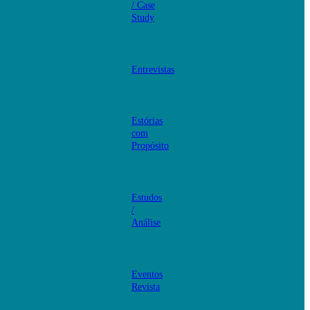
/ Case
Study
Entrevistas
Estórias
com
Propósito
Estudos
/
Análise
Eventos
Revista