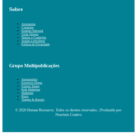
Sobre
Assinaturas
Contactos
Estatuto Editorial
Ficha Técnica
Termos e Condições
Assine a newsletter
Política de Privacidade
Grupo Multipublicações
Automonitor
Executive Digest
Forever Young
Kids Marketeer
Marketeer
Risco
Viagens & Resorts
© 2026 Human Resources. Todos os direitos reservados. | Produzido por:
Neurónio Criativo