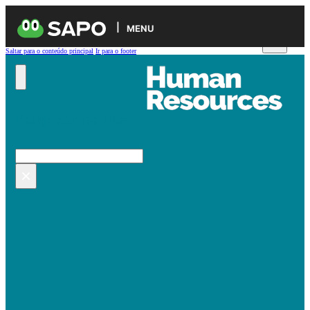
MENU
Saltar para o conteúdo principal
Ir para o footer
Pesquisar no site
Pesquisar
×