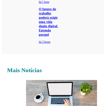
há 1 hora
O futuro do
trabalho
poderá exigir
uma vida
dupla digital.
Entenda
porquê
há 2 horas
Mais Notícias