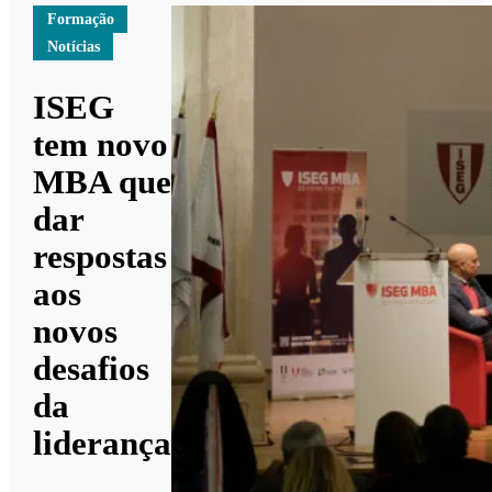
Formação
Notícias
ISEG
tem novo
MBA que
dar
respostas
aos
novos
desafios
da
liderança