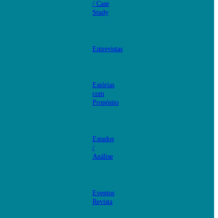
/ Case
Study
Entrevistas
Estórias
com
Propósito
Estudos
/
Análise
Eventos
Revista