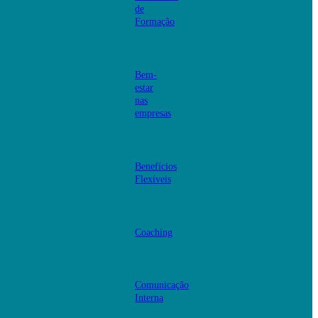
de
Formação
Bem-
estar
nas
empresas
Benefícios
Flexíveis
Coaching
Comunicação
Interna