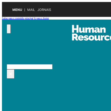
MENU
MAIL
JORNAIS
Saltar para o conteúdo principal
Ir para o footer
Pesquisar no site
Pesquisar
×