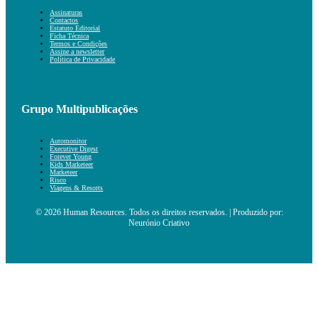
Assinaturas
Contactos
Estatuto Editorial
Ficha Técnica
Termos e Condições
Assine a newsletter
Política de Privacidade
Grupo Multipublicações
Automonitor
Executive Digest
Forever Young
Kids Marketeer
Marketeer
Risco
Viagens & Resorts
© 2026 Human Resources. Todos os direitos reservados. | Produzido por:
Neurónio Criativo