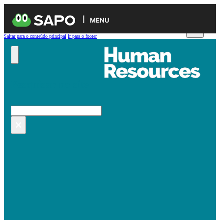
MENU
Saltar para o conteúdo principal
Ir para o footer
Pesquisar no site
Pesquisar
×