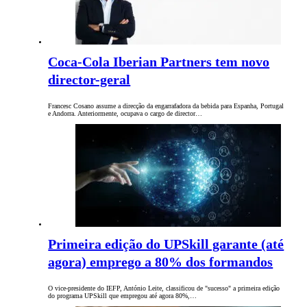
Coca-Cola Iberian Partners tem novo
director-geral
Francesc Cosano assume a direcção da engarrafadora da bebida para Espanha, Portugal
e Andorra. Anteriormente, ocupava o cargo de director…
Primeira edição do UPSkill garante (até
agora) emprego a 80% dos formandos
O vice-presidente do IEFP, António Leite, classificou de "sucesso" a primeira edição
do programa UPSkill que empregou até agora 80%,…